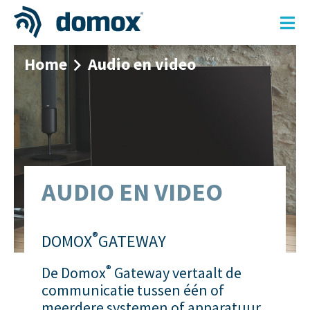
Skip
Home
Audio en video
to
content
AUDIO EN VIDEO
®
DOMOX
GATEWAY
®
De Domox
Gateway vertaalt de
communicatie tussen één of
meerdere systemen of apparatuur,