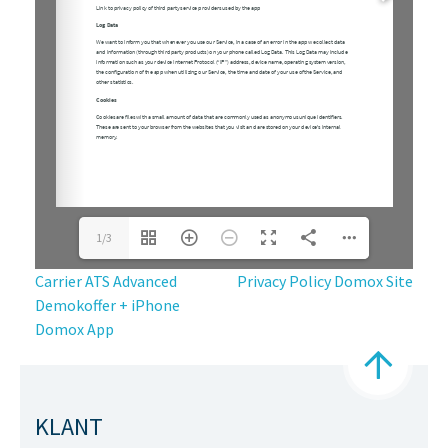
1/3
BERICHT
Carrier ATS Advanced
Privacy Policy Domox Site
NAVIGATIE
Demokoffer + iPhone
Domox App
KLANT