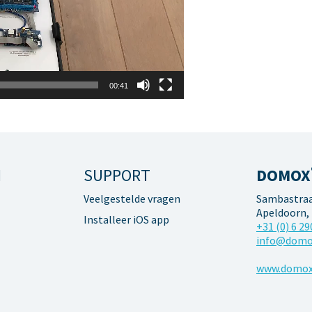
00:41
N
SUPPORT
DOMOX
Veelgestelde vragen
Sambastraat
Apeldoorn,
Installeer iOS app
+31 (0) 6 29
info@domo
www.domox