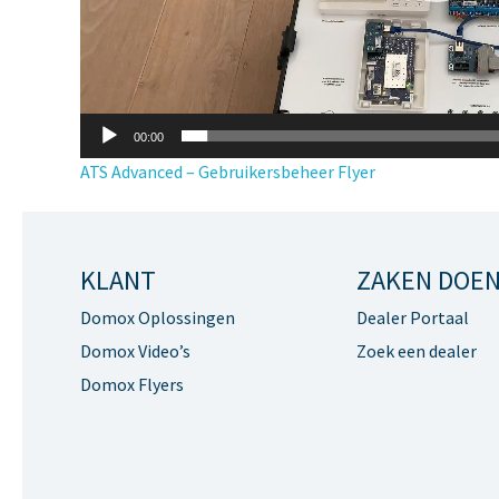
00:00
BERICHT
ATS Advanced – Gebruikersbeheer Flyer
NAVIGATIE
KLANT
ZAKEN DOE
Domox Oplossingen
Dealer Portaal
Domox Video’s
Zoek een dealer
Domox Flyers